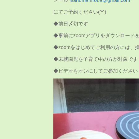
メール
isanumahiroba@gmail.com
にてご予約ください(^^)
◆前日〆切です
◆事前にzoomアプリをダウンロード
◆zoomをはじめてご利用の方には、
◆未就園児を子育て中の方が対象です
◆ビデオをオンにしてご参加ください