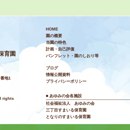
HOME
園の概要
当園の特色
計画・自己評価
保育園
パンフレット・園のしおり等
ブログ
情報公開資料
7番地1
プライバシーポリシー
■ あゆみの会各施設
rights
社会福祉法人 あゆみの会
三丁目すまいる保育園
となりのすまいる保育園