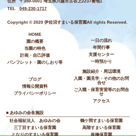
住所
〒350-0001 埼玉県川越市古谷上2237番地1
TEL
049-230-1717
Copyright © 2020 伊佐沼すまいる保育園All rights Reserved.
HOME
一日の流れ
園の概要
年間行事
当園の特色
支援センター
計画・自己評価
一時預かり
パンフレット・園のしおり等
施設紹介・周辺環境
入園・園見学・その他のお問
ブログ
合せ
情報公開資料
ご入職・保育実習等のお問合
プライバシーポリシー
せ
アクセス
■ あゆみの会各施設
社会福祉法人 あゆみの会
鶴ケ岡すまいる保育園
三丁目すまいる保育園
高階すまいる保育園
となりのすまいる保育園
板橋保育園