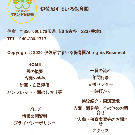
伊佐沼すまいる保育園
住所
〒350-0001 埼玉県川越市古谷上2237番地1
TEL
049-230-1717
Copyright © 2020 伊佐沼すまいる保育園All rights Reserved.
HOME
一日の流れ
園の概要
年間行事
当園の特色
支援センター
計画・自己評価
一時預かり
パンフレット・園のしおり等
施設紹介・周辺環境
入園・園見学・その他のお問
ブログ
合せ
情報公開資料
ご入職・保育実習等のお問合
プライバシーポリシー
せ
アクセス