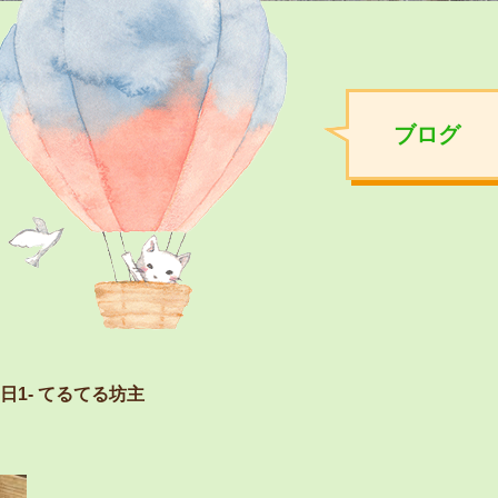
ブログ
1- てるてる坊主